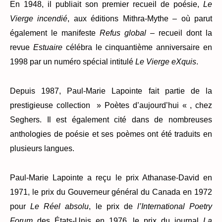
En 1948, il publiait son premier recueil de poésie,
Le
Vierge incendié
, aux éditions Mithra-Mythe – où parut
également le manifeste
Refus global
– recueil dont la
revue
Estuaire
célébra le cinquantième anniversaire en
1998 par un numéro spécial intitulé
Le Vierge eXquis
.
Depuis 1987, Paul-Marie Lapointe fait partie de la
prestigieuse collection » Poètes d’aujourd’hui « , chez
Seghers. Il est également cité dans de nombreuses
anthologies de poésie et ses poèmes ont été traduits en
plusieurs langues.
Paul-Marie Lapointe a reçu le prix Athanase-David en
1971, le prix du Gouverneur général du Canada en 1972
pour
Le Réel absolu
, le prix de
l’International Poetry
Forum
des États-Unis en 1976, le prix du journal
La